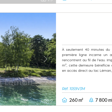
À seulement 40 minutes du c
première ligne incarne un a
rencontrent au fil de l'eau. 
Next
m², cette demeure bénéficie d
en accès direct au lac Léman,
Réf. 1059V3M
260 m²
7 800 m
2