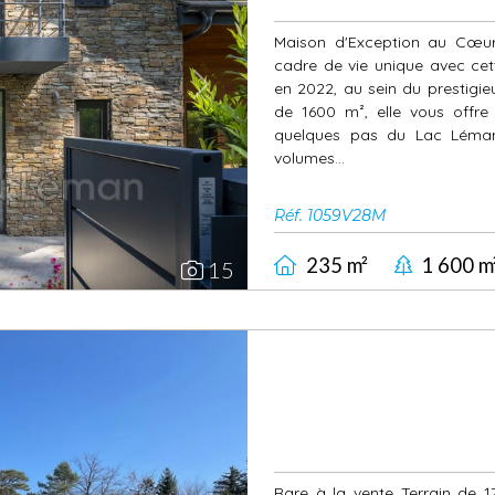
Maison d'Exception au Cœu
cadre de vie unique avec ce
en 2022, au sein du prestigi
Next
de 1600 m², elle vous offre
quelques pas du Lac Léman. 
volumes...
Réf. 1059V28M
235 m²
1 600 m
15
Rare à la vente Terrain de 