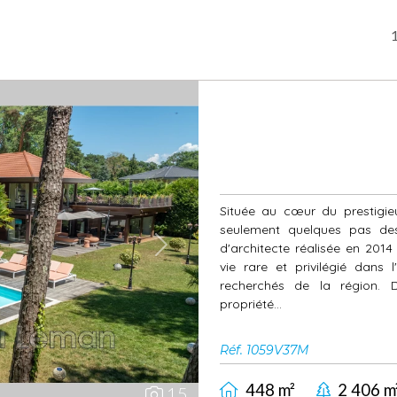
1
Située au cœur du prestigie
seulement quelques pas des
d'architecte réalisée en 201
Next
vie rare et privilégié dans 
recherchés de la région. 
propriété...
Réf. 1059V37M
448 m²
2 406 m
15