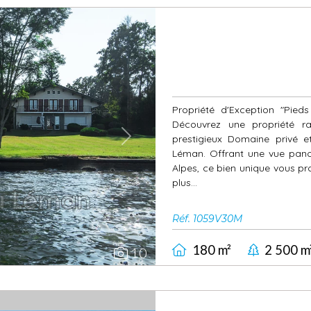
Propriété d'Exception "Pie
Découvrez une propriété ra
prestigieux Domaine privé e
Next
Léman. Offrant une vue panor
Alpes, ce bien unique vous p
plus...
Réf. 1059V30M
180 m²
2 500 m
10