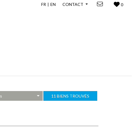
FR
EN
CONTACT
0
es
11 BIENS TROUVÉS