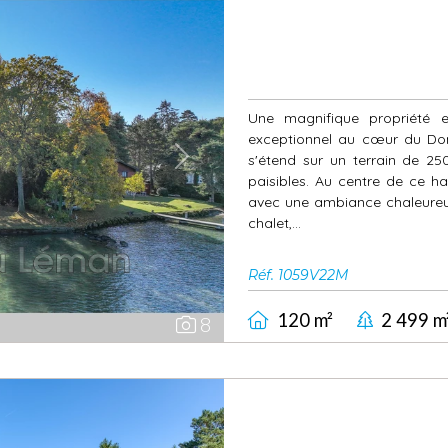
Une magnifique propriété 
exceptionnel au cœur du Dom
s'étend sur un terrain de 25
Next
paisibles. Au centre de ce h
avec une ambiance chaleureus
chalet,...
Réf. 1059V22M
120 m²
2 499 m
8