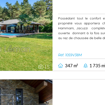
Possédant tout le confort e
propriété vous apportera ch
Hammam, Jacuzzi complète 
Next
ouverte donnant à la fois sur 
au rez de chaussée de belle di
Réf. 1059V38M
347 m²
1 735 m
15