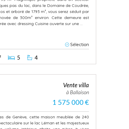
ques pas du lac, dans le Domaine de Coudrée,
clos et arboré de 1793 m², vous serez séduit par
énovée de 300m² environ. Cette demeure est
ée avec dressing Cuisine ouverte sur une ...
Sélection
²
5
4
Vente villa
à Ballaison
1 575 000 €
tes de Genève, cette maison meublée de 240
pectaculaire sur le lac Léman et les majestueux
 volume intérieur abrite une pièce à vivre